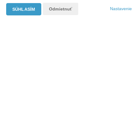
Nastavenie
Odmietnuť
SÚHLASÍM
Referencie
Hodnotenie Google
5,0
62 hodnotení
Lubica Lukacova
23. 3. 2026
Radi by sme vyzdvihli profesionálny prístup pána Jaroslava
Bodnára z Modrej realitky pri predaji nášho bytu. Celý