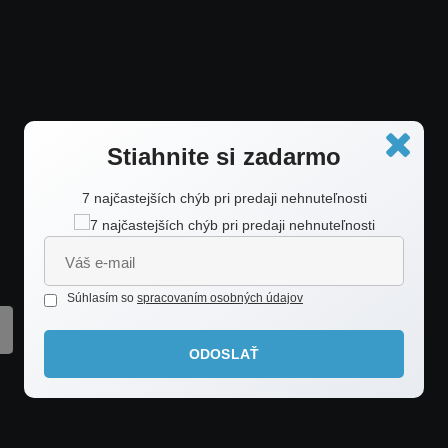
Stiahnite si zadarmo
7 najčastejších chýb pri predaji nehnuteľnosti
Realitka v centre mesta
Súhlasím so
spracovaním osobných údajov
ODOSLAŤ