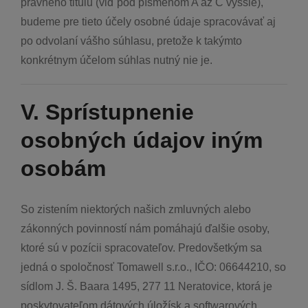
právneho titulu (viď pod písmenom A až C vyššie),
budeme pre tieto účely osobné údaje spracovávať aj
po odvolaní vášho súhlasu, pretože k takýmto
konkrétnym účelom súhlas nutný nie je.
V. Sprístupnenie
osobných údajov iným
osobám
So zistením niektorých našich zmluvných alebo
zákonných povinností nám pomáhajú ďalšie osoby,
ktoré sú v pozícii spracovateľov. Predovšetkým sa
jedná o spoločnosť Tomawell s.r.o., IČO: 06644210, so
sídlom J. Š. Baara 1495, 277 11 Neratovice, ktorá je
poskytovateľom dátových úložísk a softwarových