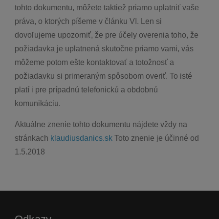
tohto dokumentu, môžete taktiež priamo uplatniť vaše
práva, o ktorých píšeme v článku VI. Len si
dovoľujeme upozorniť, že pre účely overenia toho, že
požiadavka je uplatnená skutočne priamo vami, vás
môžeme potom ešte kontaktovať a totožnosť a
požiadavku si primeraným spôsobom overiť. To isté
platí i pre prípadnú telefonickú a obdobnú
komunikáciu.
Aktuálne znenie tohto dokumentu nájdete vždy na
stránkach
klaudiusdanics.sk
Toto znenie je účinné od
1.5.2018