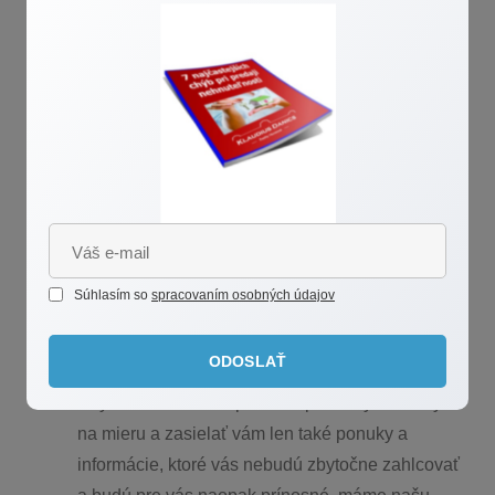
Oprávneným záujmom je ďalej
priamy
marketing
. Pre zasielanie obchodných
oznámení budeme spracovávať tieto osobné
údaje našich klientov: meno, priezvisko, adresu,
telefónne číslo, e-mail. Zasielanie obchodných
oznámení na váš mail môžete vždy jednoduchým
spôsobom ukončiť kliknutím na odkaz uvedený v
maily. Ak by sme pre zaslanie našej ponuky
alebo informácií o novinkách používali klasickú
tlačenú formu alebo telefónny hovor alebo
Súhlasím so
spracovaním osobných údajov
niektorú z komunikačných aplikácií typu skype,
messenger, aj tu budeme rešpektovať, pokiaľ
ODOSLAŤ
nám dáte vedieť, že si ďalší kontakt neprajete.
Aby sme vám mohli ponúkať produkty a služby
na mieru a zasielať vám len také ponuky a
informácie, ktoré vás nebudú zbytočne zahlcovať