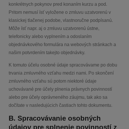
konkrétnych pokynov pred konaním kurzu a pod.
Pritom nemusí ísť vyložene o zmluvu uzatvorenú v
klasickej tlačenej podobe, vlastnoručne podpísanú.
Môže ísť napr. aj o zmluvu uzatvorenú ústne,
telefonicky alebo vyplnením a odoslaním
objednávkového formulára na webových stránkach a
našim potvrdením takejto objednávky.
K tomuto účelu osobné údaje spracovávame po dobu
trvania zmluvného vzťahu medzi nami. Po skončení
zmluvného vzťahu sú potom niektoré údaje
uchovávané pre účely plnenia právnych povinností
alebo pre účely oprávneného záujmu, tak ako sa
dočítate v nasledujúcich častiach tohto dokumentu.
B. Spracovávanie osobných
údajov pre splnenie povinností z