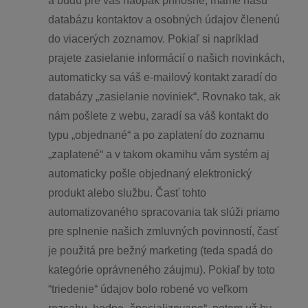
a budú pre vás naopak prínosné, máme našu
databázu kontaktov a osobných údajov členenú
do viacerých zoznamov. Pokiaľ si napríklad
prajete zasielanie informácií o našich novinkách,
automaticky sa váš e-mailový kontakt zaradí do
databázy „zasielanie noviniek“. Rovnako tak, ak
nám pošlete z webu, zaradí sa váš kontakt do
typu „objednané“ a po zaplatení do zoznamu
„zaplatené“ a v takom okamihu vám systém aj
automaticky pošle objednaný elektronický
produkt alebo službu. Časť tohto
automatizovaného spracovania tak slúži priamo
pre splnenie našich zmluvných povinností, časť
je použitá pre bežný marketing (teda spadá do
kategórie oprávneného záujmu). Pokiaľ by toto
“triedenie“ údajov bolo robené vo veľkom