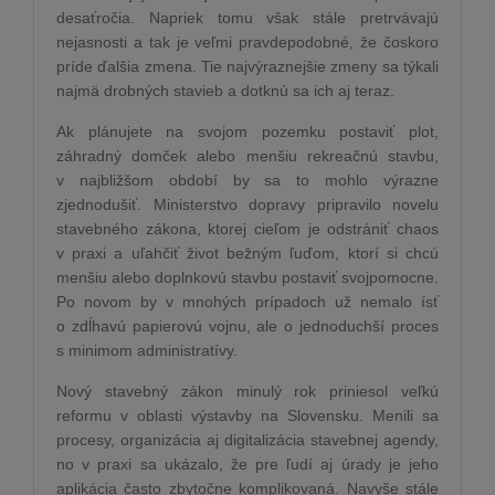
desaťročia. Napriek tomu však stále pretrvávajú
nejasnosti a tak je veľmi pravdepodobné, že čoskoro
príde ďalšia zmena. Tie najvýraznejšie zmeny sa týkali
najmä drobných stavieb a dotknú sa ich aj teraz.
Ak plánujete na svojom pozemku postaviť plot,
záhradný domček alebo menšiu rekreačnú stavbu,
v najbližšom období by sa to mohlo výrazne
zjednodušiť. Ministerstvo dopravy pripravilo novelu
stavebného zákona, ktorej cieľom je odstrániť chaos
v praxi a uľahčiť život bežným ľuďom, ktorí si chcú
menšiu alebo doplnkovú stavbu postaviť svojpomocne.
Po novom by v mnohých prípadoch už nemalo ísť
o zdĺhavú papierovú vojnu, ale o jednoduchší proces
s minimom administratívy.
Nový stavebný zákon minulý rok priniesol veľkú
reformu v oblasti výstavby na Slovensku. Menili sa
procesy, organizácia aj digitalizácia stavebnej agendy,
no v praxi sa ukázalo, že pre ľudí aj úrady je jeho
aplikácia často zbytočne komplikovaná. Navyše stále