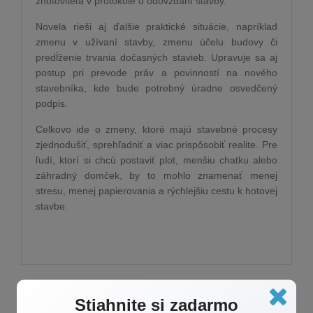
zhotoviteľa v protokole o odovzdaní stavby.
Novela rieši aj ďalšie praktické situácie, napríklad
zmenu v užívaní stavby, zmenu účelu budovy či
predĺženie trvania dočasných stavieb. Upravuje sa aj
postup pri prevode práv a povinností na nového
stavebníka, kde bude potrebný úradne osvedčený
podpis.
Celkovo ide o zmeny, ktoré majú stavebné procesy
zjednodušiť, sprehľadniť a viac prispôsobiť realite. Pre
ľudí, ktorí si chcú postaviť plot, menšiu chatku alebo
záhradný domček, by to mohlo znamenať menej
stresu, menej papierovania a rýchlejšiu cestu k hotovej
stavbe.
Stiahnite si zadarmo