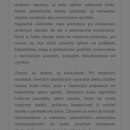
drobnou stavbou, aj keby spĺňali veľkostné limity.
Medzi jednoduché stavby pribúdajú aj rekreačné
objekty vyrobené ako zmontované výrobky.
Najväčšie uľahčenie však prichádza pri ohlasovaní
drobných stavieb. Ak ide o jednoduché konštrukcie,
ktoré si ľudia stavajú sami na vlastnom pozemku, po
novom by mal stačiť situačný výkres na podklade
katastrálnej mapy a jednoduché grafické znázornenie
s technickým popisom, prípadne dokumentácia od
výrobcu.
Zmeny sa dotknú aj kolaudácie. Pri drobných
stavbách, menších stavebných úpravách alebo údržbe
stavby bude môcť úrad v niektorých prípadoch od
kolaudácie úplne upustiť. Výnimkou budú napríklad
kultúrne pamiatky alebo zásahy, ktoré by mohli
ovplyvniť statiku, požiarnu bezpečnosť či vzhľad
stavby v pamiatkovej zóne. Zároveň sa mení aj rozsah
dokumentácie a namiesto záverečného stanoviska
stavbyvedúceho sa bude používať vyhlásenie