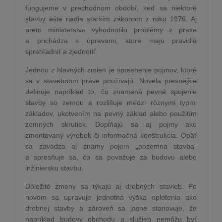
fungujeme v prechodnom období, keď sa niektoré
stavby ešte riadia starším zákonom z roku 1976. Aj
preto ministerstvo vyhodnotilo problémy z praxe
a prichádza s úpravami, ktoré majú pravidlá
sprehľadniť a zjednotiť.
Jednou z hlavných zmien je spresnenie pojmov, ktoré
sa v stavebnom práve používajú. Novela presnejšie
definuje napríklad to, čo znamená pevné spojenie
stavby so zemou a rozlišuje medzi rôznymi typmi
základov, ukotvením na pevný základ alebo použitím
zemných skrutiek. Dopĺňajú sa aj pojmy ako
zmontovaný výrobok či informačná konštrukcia. Opäť
sa zavádza aj známy pojem „pozemná stavba“
a spresňuje sa, čo sa považuje za budovu alebo
inžiniersku stavbu.
Dôležité zmeny sa týkajú aj drobných stavieb. Po
novom sa upravuje jednotná výška oplotenia ako
drobnej stavby a zároveň sa jasne stanovuje, že
napríklad budovy obchodu a služieb nemôžu byť