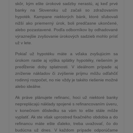
skôr, kým ešte úrokové sadzby nerastú, aj keď prvé
banky na Slovensku už začali so zdražovaním
hypoték. Kampane niektorých bánk, ktoré sľubovali
nižší ako priemerný úrok, boli predčasne ukončené,
alebo pozastavené. Podľa odborníkov by odhadované
výraznejšie zvyšovanie úrokových sadzieb mohlo prísť
už v lete.
Pokiaľ už hypotéku máte a vďaka zvyšujúcim sa
úrokom rastie aj výška splátky hypotéky, riešením je
predĺženie doby splatnosti. V ideálnom prípade aj
zníženie nákladov či zvýšenie príjmu môžu odľahčiť
rodinný rozpočet, no nie vždy je takéto riešenie možné
alebo ideálne.
Ak práve plánujete refinanc, hoci už niektoré banky
nepreplácajú náklady spojené s refinancovaním úveru,
v konečnom dôsledku sa vám to ešte stále môže
vyplatiť. Ak ste však uprostred fixačného obdobia a do
refinancu máte ešte ďaleko, treba uvažovať, čo do
budúcna už dnes. V každom prípade odporúčame