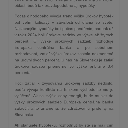
oblastí budú tak pravdepodobne aj hypotéky.
Počas dlhodobého vývoja trend výšky úrokov hypoték
bol veľmi kolísavý v závislosti od diania vo svete.
Najlacnejšie hypotéky boli počas pandémie, naopak už
v roku 2024 boli úrokové sadzby vo výške až štyroch
percent. O výške úrokových sadzieb rozhoduje
Európska centrálna banka a po sobotnom
rozhodovaní, zatiaľ výška úrokov zostala nezmenená
na úrovni dvoch percent. U nás na Slovensku je zatiaľ
úroková sadzba priemerne vo výške približne 3,4
percenta.
Hoci zatiaľ k zvyšovaniu úrokovej sadzby nedošlo,
podľa vývoja konfliktu na Blízkom východe to nie je
vylúčené. Ak sa zvýšia ceny energií, bude musieť do
výšky úrokových sadzieb Európska centrálna banka
zakročiť a to znamená, že zdražovaniu príde aj na
Slovensku.
Ak plánujete hypotéku, rozhodnúť by ste sa mali čím