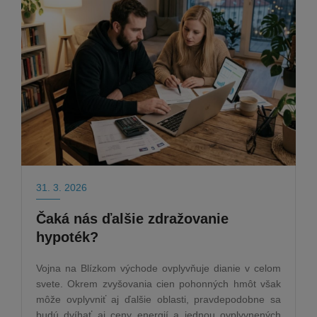
31. 3. 2026
Čaká nás ďalšie zdražovanie
hypoték?
Vojna na Blízkom východe ovplyvňuje dianie v celom
svete. Okrem zvyšovania cien pohonných hmôt však
môže ovplyvniť aj ďalšie oblasti, pravdepodobne sa
budú dvíhať aj ceny energií a jednou ovplyvnených